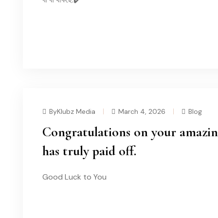
READ MORE
ByKlubz Media
March 4, 2026
Blog
Congratulations on your amazi
has truly paid off.
Good Luck to You
READ MORE