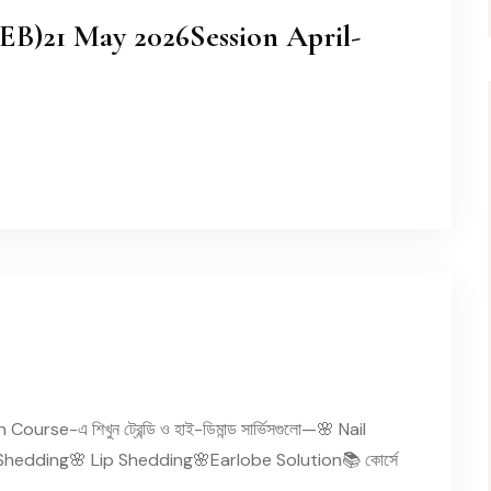
EB)21 May 2026Session April-
n Course-এ শিখুন ট্রেন্ডি ও হাই-ডিমান্ড সার্ভিসগুলো—🌸 Nail
hedding🌸 Lip Shedding🌸Earlobe Solution📚 কোর্সে