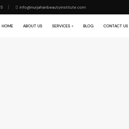
85
info@nurjahanbeautyinstitute.com
HOME
ABOUT US
SERVICES
BLOG
CONTACT US